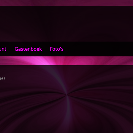
unt
Gastenboek
Foto's
ies