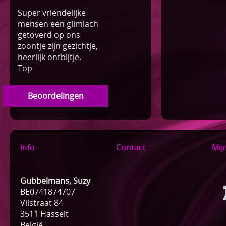
Super vriendelijke
mensen een glimlach
getoverd op ons
zoontje zijn gezichtje,
heerlijk ontbijtje.
Top
Beoordelingen
Info
Contact
Mij
Gubbelmans, Suzy
BE0741874707
Vilstraat 84
3511 Hasselt
België