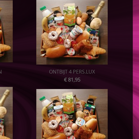
N
ONTBIJT 4 PERS.LUX
€ 81,95