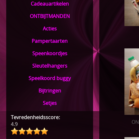
Cadeauartikelen
ONTBIJTMANDEN
Acties
Pampertaarten
Speenkoordjes
Sleutelhangers
Speelkoord buggy
Bijtringen
Setjes
Tevredenheidsscore:
ON
4.9