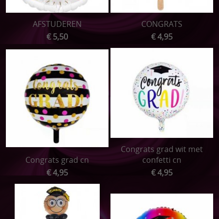
ONTBIJTMANDEN
AFSTUDEREN
CONGRATS
Acties
€ 5,50
€ 4,95
Pampertaarten
Speenkoordjes
Sleutelhangers
Speelkoord buggy
Bijtringen
Congrats grad wit met
Setjes
Congrats grad cn
confetti cn
€ 4,95
€ 4,95