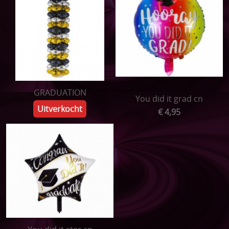
GRADUATION
You did it grad cn
Uitverkocht
€ 4,95