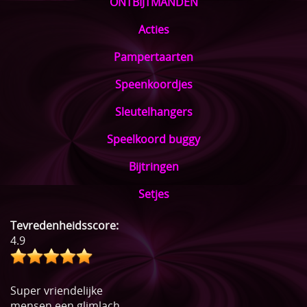
ONTBIJTMANDEN
Acties
Pampertaarten
Speenkoordjes
Sleutelhangers
Speelkoord buggy
Bijtringen
Setjes
Tevredenheidsscore:
4.9
Super vriendelijke
mensen een glimlach