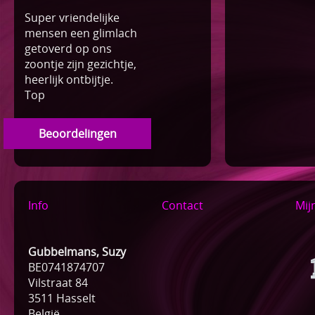
Super vriendelijke
mensen een glimlach
getoverd op ons
zoontje zijn gezichtje,
heerlijk ontbijtje.
Top
Beoordelingen
Info
Contact
Mij
Gubbelmans, Suzy
BE0741874707
Vilstraat 84
3511 Hasselt
België