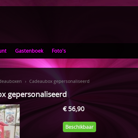
unt
Gastenboek
Foto's
deauboxen
›
Cadeaubox gepersonaliseerd
x gepersonaliseerd
€ 56,90
Beschikbaar