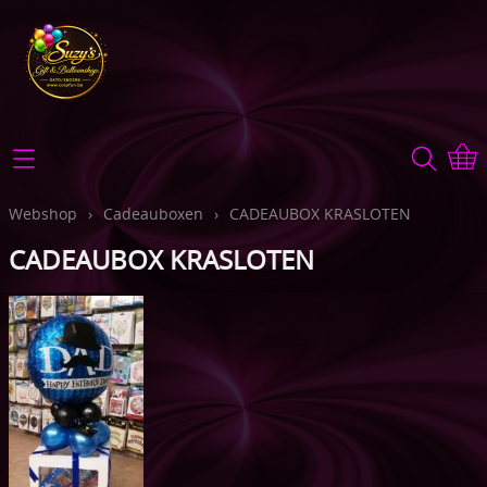
Home
Webshop
Webshop
›
Cadeauboxen
›
CADEAUBOX KRASLOTEN
CADEAUBOX KRASLOTEN
TOEBEHOREN
Info
Ballonnen
Contact
GEPERSONALISEERD
Mijn account
BEDRUKTE TEXTIEL
Gastenboek
Cadeauboxen
Cadeauartikelen
Foto's