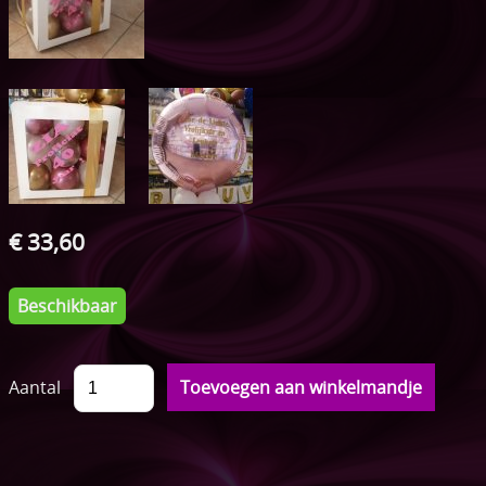
ONTBIJTMANDEN
Acties
Pampertaarten
Speenkoordjes
Sleutelhangers
€ 33,60
Speelkoord buggy
Bijtringen
Beschikbaar
Setjes
Aantal