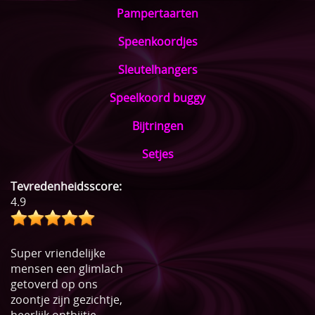
Pampertaarten
Speenkoordjes
Sleutelhangers
Speelkoord buggy
Bijtringen
Setjes
Tevredenheidsscore:
4.9
Super vriendelijke
mensen een glimlach
getoverd op ons
zoontje zijn gezichtje,
heerlijk ontbijtje.