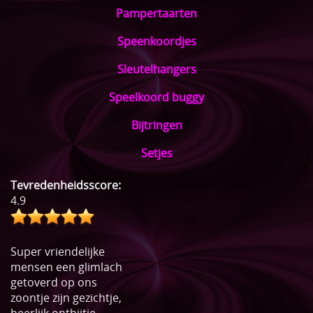
Pampertaarten
Speenkoordjes
Sleutelhangers
Speelkoord buggy
Bijtringen
Setjes
Tevredenheidsscore:
4.9
Super vriendelijke
mensen een glimlach
getoverd op ons
zoontje zijn gezichtje,
heerlijk ontbijtje.