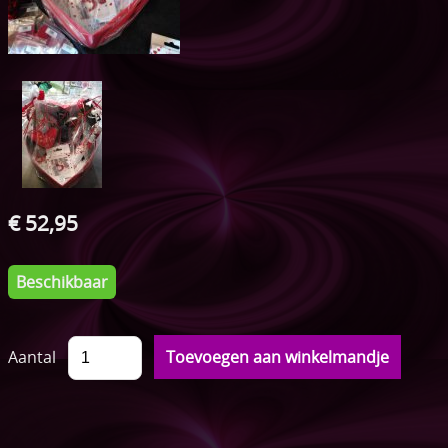
ONTBIJTMANDEN
Acties
Pampertaarten
Speenkoordjes
Sleutelhangers
€ 52,95
Speelkoord buggy
Bijtringen
Beschikbaar
Setjes
Aantal