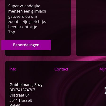
Super vriendelijke
mensen een glimlach
getoverd op ons
zoontje zijn gezichtje,
heerlijk ontbijtje.
Top
Beoordelingen
Info
Contact
Mij
Gubbelmans, Suzy
BE0741874707
Vilstraat 84
3511 Hasselt
België