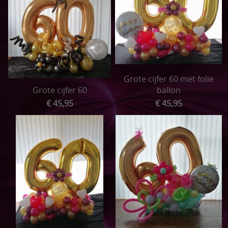
Grote cijfer 60 met folie
Grote cijfer 60
ballon
€ 45,95
€ 45,95