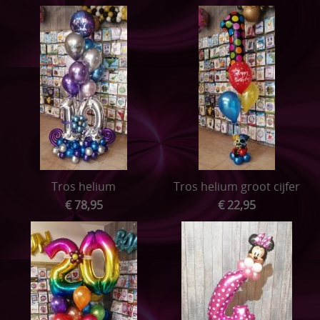
Tros helium
Tros helium groot cijfer
€ 78,95
€ 22,95