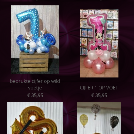
bedrukte cijfer op wild
voetje
CIJFER 1 OP VOET
€ 35,95
€ 35,95