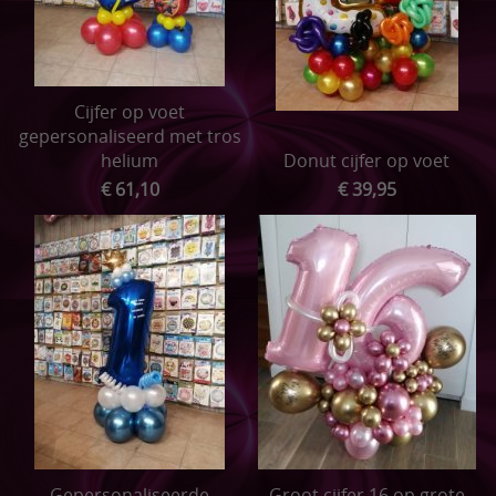
Cijfer op voet
gepersonaliseerd met tros
helium
Donut cijfer op voet
€ 61,10
€ 39,95
Gepersonaliseerde
Groot cijfer 16 op grote