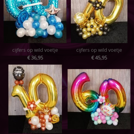
cijfers op wild voetje
cijfers op wild voetje
€ 36,95
€ 45,95