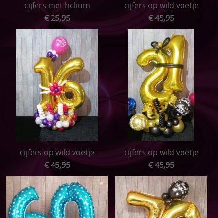
cijfers met helium
cijfers op wild voetje
€ 25,95
€ 45,95
cijfers op wild voetje
cijfers op wild voetje
€ 45,95
€ 45,95