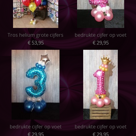
Tros helium grote cijfers
bedrukte cijfer op voet
€ 53,95
€ 29,95
bedrukte cijfer op voet
bedrukte cijfer op voet
€ 29,95
€ 29,95