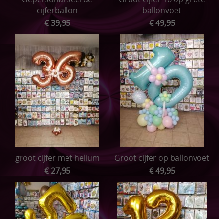
cijferballon
ballonvoet
€ 39,95
€ 49,95
groot cijfer met helium
Groot cijfer op ballonvoet
€ 27,95
€ 49,95