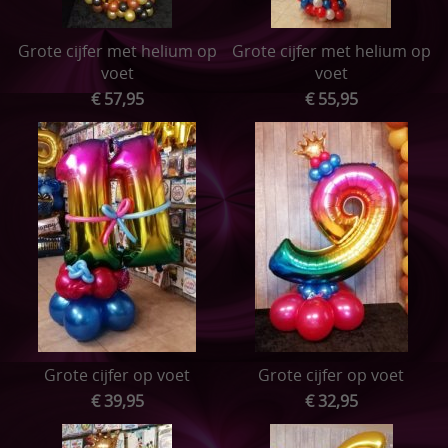
Grote cijfer met helium op
Grote cijfer met helium op
voet
voet
€ 57,95
€ 55,95
Grote cijfer op voet
Grote cijfer op voet
€ 39,95
€ 32,95