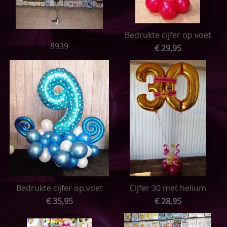
ONTBIJTMANDEN
Bedrukte cijfer op voet
Acties
8939
€ 29,95
Pampertaarten
Speenkoordjes
Sleutelhangers
Speelkoord buggy
Bijtringen
Setjes
Bedrukte cijfer op,voet
Cijfer 30 met helium
€ 35,95
€ 28,95