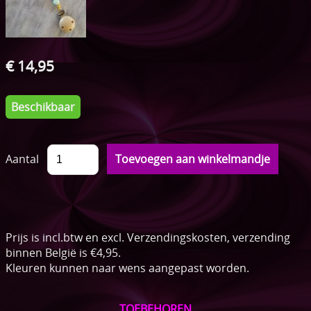
ONTBIJTMANDEN
Acties
€ 14,95
Pampertaarten
Speenkoordjes
Beschikbaar
Sleutelhangers
Aantal
Speelkoord buggy
Bijtringen
Setjes
Prijs is incl.btw en excl. Verzendingskosten, verzending
binnen België is €4,95.
Kleuren kunnen naar wens aangepast worden.
TOEBEHOREN