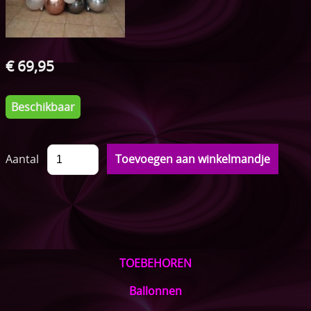
ONTBIJTMANDEN
Acties
€ 69,95
Pampertaarten
Speenkoordjes
Beschikbaar
Sleutelhangers
Aantal
Speelkoord buggy
Bijtringen
Setjes
TOEBEHOREN
Ballonnen