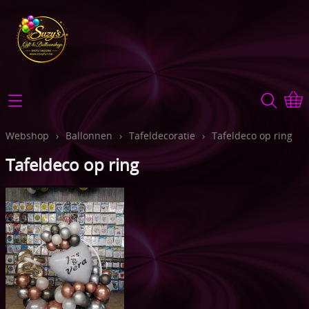
Home
Webshop
Webshop
›
Ballonnen
›
Tafeldecoratie
›
Tafeldeco op ring
Tafeldeco op ring
TOEBEHOREN
Info
Ballonnen
Contact
GEPERSONALISEERD
Mijn account
BEDRUKTE TEXTIEL
Gastenboek
Cadeauboxen
Cadeauartikelen
Foto's