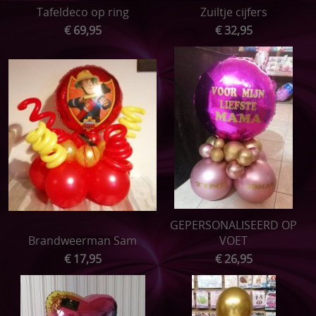
Tafeldeco op ring
Zuiltje cijfers
€ 69,95
€ 32,95
GEPERSONALISEERD OP
Brandweerman Sam
VOET
€ 17,95
€ 26,95