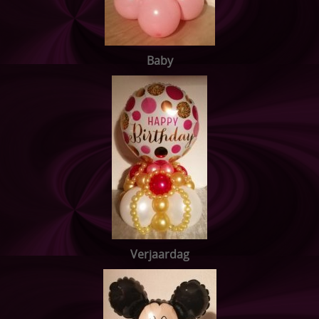
ONTBIJTMANDEN
Acties
Baby
Pampertaarten
Speenkoordjes
Sleutelhangers
Speelkoord buggy
Bijtringen
Setjes
Verjaardag