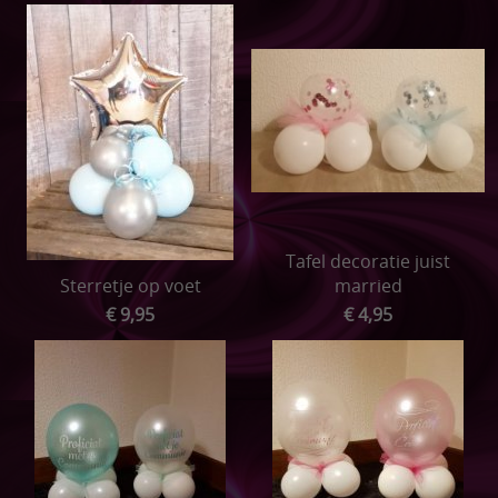
Tafel decoratie juist
Sterretje op voet
married
€ 9,95
€ 4,95