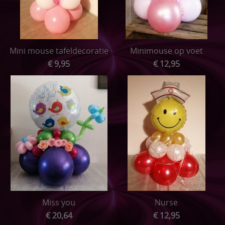
Mini mouse tafeldecoratie
Minimouse op voet
€ 9,95
€ 12,95
Miss you
Nurse
€ 20,64
€ 12,95