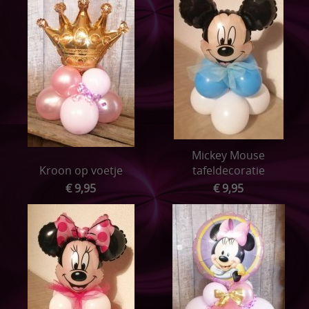
Mickey Mouse
Kroon op voetje
tafeldecoratie
€ 9,95
€ 9,95