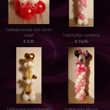
Tafeldecoratie met veren
rood
Tafelzuiltje confettie
€ 4,95
€ 14,95
Tafelzuiltje goud hartjes
Zuiltje mini Mouse