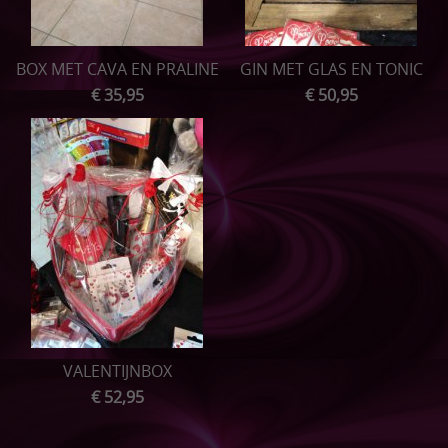
ONTBIJTMANDEN
BOX MET CAVA EN PRALINE
GIN MET GLAS EN TONIC
Acties
€ 35,95
€ 50,95
Pampertaarten
Speenkoordjes
Sleutelhangers
Speelkoord buggy
Bijtringen
Setjes
VALENTIJNBOX
€ 52,95