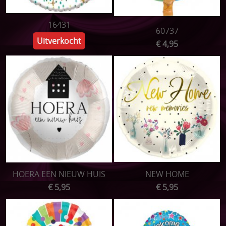
ONTBIJTMANDEN
16431
60737
Acties
Uitverkocht
€ 4,95
Pampertaarten
Speenkoordjes
Sleutelhangers
Speelkoord buggy
Bijtringen
Setjes
HOERA EEN NIEUW HUIS
NEW HOME
€ 5,95
€ 5,95