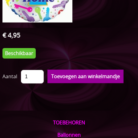
ONTBIJTMANDEN
Acties
€ 4,95
Pampertaarten
Speenkoordjes
Beschikbaar
Sleutelhangers
Speelkoord buggy
Aantal
Bijtringen
Setjes
TOEBEHOREN
Ballonnen